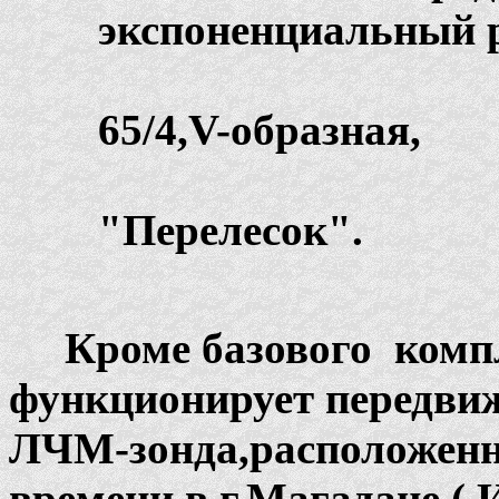
экспоненциальный 
Р
65/4,V-образная,
Л
"Перелесок".
Кроме базового компл
функционирует передви
ЛЧМ-зонда,расположен
времени в г.Магадане (