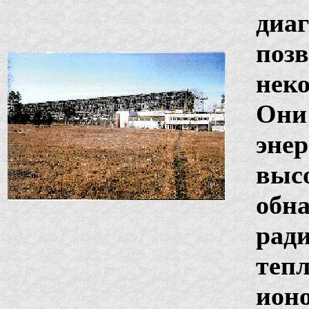
диа
поз
неко
Они
эне
выс
обн
ради
теп
ион