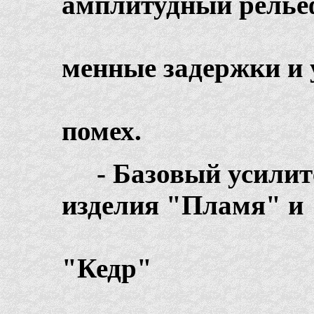
амплитудный релье
менные задержки и 
в
помех.
- Базовый уси
изделия "Пламя" и
"Кедр"