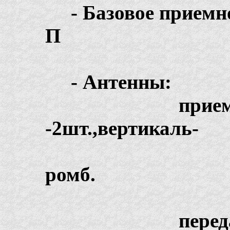
- Базовое прием
П
- Антенны:
прием
-2шт.,вертикаль-
н
ромб.
пере