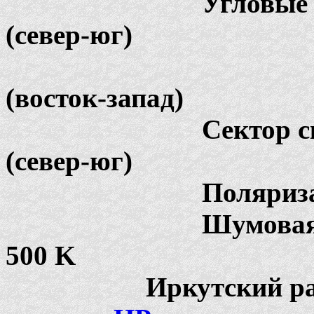
Угловые размеры лу
(север-юг)
10 г
(восток-запад)
Сектор сканировани
(север-юг)
Поляризация........
Шумовая температ
500 K
Иркутский радар