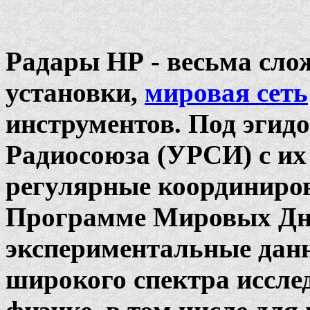
Радары НР - весьма сло
установки,
мировая сеть
инструментов. Под эгид
Радиосоюза (УРСИ) с их
регулярные координиро
Программе Мировых Дне
экспериментальные данн
широкого спектра иссле