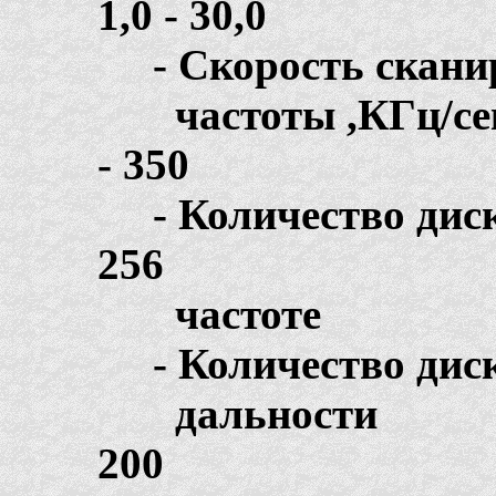
1,0 - 30,0
- Скорость сканир
частоты
- 350
- Количество д
256
частоте
- Количество диск
дал
200