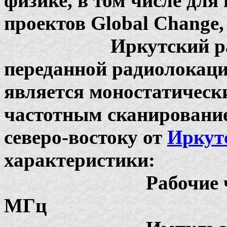
физике, в том числе дл
проектов Global Change,
Иркутский радар Н
переданной радиолокац
является моностатичес
частотным сканирование
северо-востоку от
Иркут
характеристики:
Рабочие частоты....
МГц