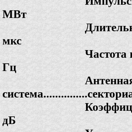
Импульсная мощност
МВт
Длительность импул
мкс
Частота повторен
Гц
Антенна
система...............сект
Коэффициент уси
дБ